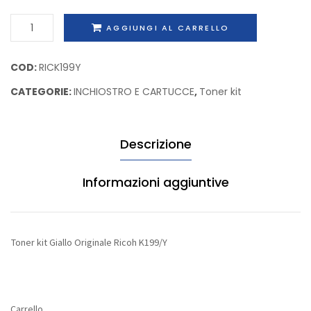
Ricoh
Ricoh
Toner
AGGIUNGI AL CARRELLO
(Type125)
(TypeC
kit
K141/02
K198/
Giallo
COD:
RICK199Y
Originale
CATEGORIE:
INCHIOSTRO E CARTUCCE
,
Toner kit
Ricoh
K199/Y
quantità
Descrizione
Informazioni aggiuntive
Toner kit Giallo Originale Ricoh K199/Y
Carrello