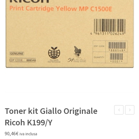
IL MIO ACCOUNT
Toner kit Giallo Originale
kit
kit
Ricoh K199/Y
Magenta
Magen
90,46
€
iva inclusa
Originale
Origina