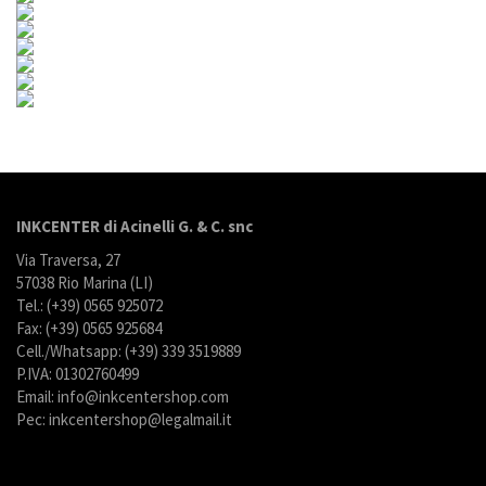
INKCENTER di Acinelli G. & C. snc
Via Traversa, 27
57038 Rio Marina (LI)
Tel.: (+39) 0565 925072
Fax: (+39) 0565 925684
Cell./Whatsapp: (+39) 339 3519889
P.IVA: 01302760499
Email: info@inkcentershop.com
Pec: inkcentershop@legalmail.it