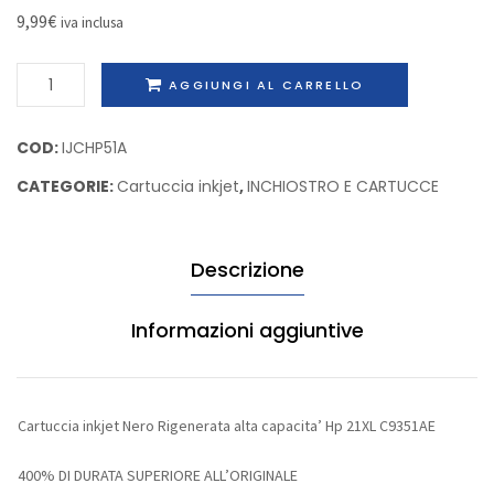
Hp
alta
9,99
€
iva inclusa
C4913A
capacit
Cartuccia
Canon
AGGIUNGI AL CARRELLO
inkjet
CL-
Nero
41
COD:
IJCHP51A
Rigenerata
CATEGORIE:
Cartuccia inkjet
,
INCHIOSTRO E CARTUCCE
alta
capacita'
Hp
Descrizione
21XL
C9351A
quantità
Informazioni aggiuntive
Cartuccia inkjet Nero Rigenerata alta capacita’ Hp 21XL C9351AE
400% DI DURATA SUPERIORE ALL’ORIGINALE