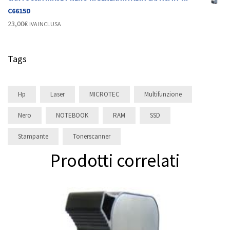
C6615D
23,00
€
IVA INCLUSA
Tags
Hp
Laser
MICROTEC
Multifunzione
Nero
NOTEBOOK
RAM
SSD
Stampante
Tonerscanner
Prodotti correlati