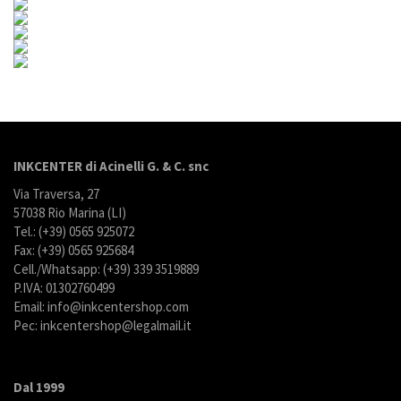
INKCENTER di Acinelli G. & C. snc
Via Traversa, 27
57038 Rio Marina (LI)
Tel.: (+39) 0565 925072
Fax: (+39) 0565 925684
Cell./Whatsapp: (+39) 339 3519889
P.IVA: 01302760499
Email: info@inkcentershop.com
Pec: inkcentershop@legalmail.it
Dal 1999