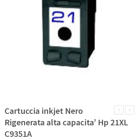
IL MIO ACCOUNT
Cartuccia inkjet Nero
inkjet
inkjet
Rigenerata alta capacita’ Hp 21XL
Giallo
Colore
C9351A
Rigenerata
Rigene