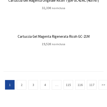
Cartuccia Gel Magenta Originale Ricoh Type GC41ML (405767)
32,33
€
iva inclusa
Cartuccia Gel Magenta Rigenerata Ricoh GC-21M
19,52
€
iva inclusa
1
2
3
4
…
115
116
117