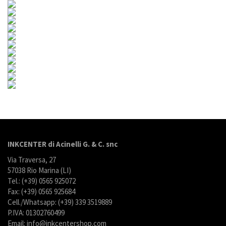
INKCENTER di Acinelli G. & C. snc
Via Traversa, 27
57038 Rio Marina (LI)
Tel.: (+39) 0565 925072
Fax: (+39) 0565 925684
Cell./Whatsapp: (+39) 339 3519889
P.IVA: 01302760499
Email: info@inkcentershop.com