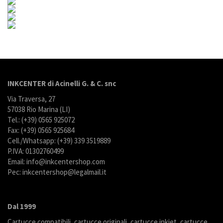
INKCENTER di Acinelli G. & C. snc
Via Traversa, 27
57038 Rio Marina (LI)
Tel.: (+39) 0565 925072
Fax: (+39) 0565 925684
Cell./Whatsapp: (+39) 339 3519889
P.IVA: 01302760499
Email: info@inkcentershop.com
Pec: inkcentershop@legalmail.it
Dal 1999
Cartucce compatibili, cartucce originali, cartucce inkjet, cartucce