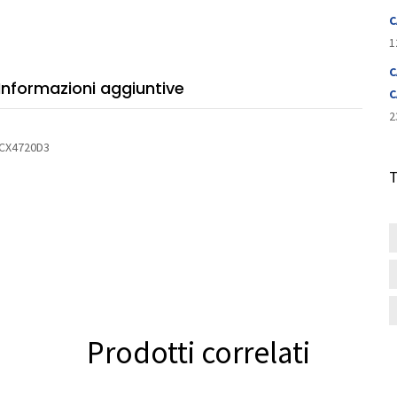
ndard
C
sung
1
4720D3
C
tità
Informazioni aggiuntive
C
2
SCX4720D3
Prodotti correlati