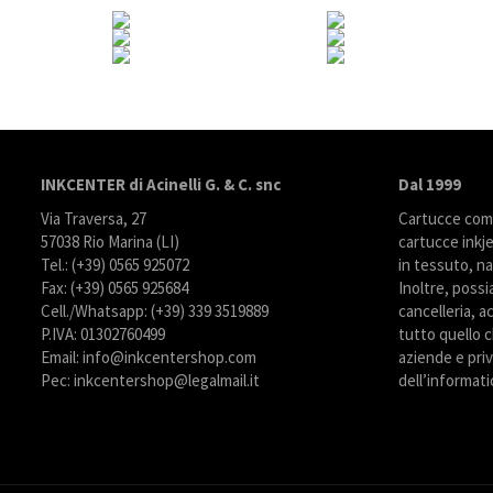
INKCENTER di Acinelli G. & C. snc
Dal 1999
Via Traversa, 27
Cartucce compa
57038 Rio Marina (LI)
cartucce inkje
Tel.: (+39) 0565 925072
in tessuto, na
Fax: (+39) 0565 925684
Inoltre, possi
Cell./Whatsapp: (+39) 339 3519889
cancelleria, ac
P.IVA: 01302760499
tutto quello c
Email: info@inkcentershop.com
aziende e priva
Pec: inkcentershop@legalmail.it
dell’informati