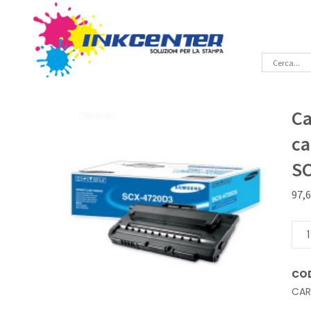
Ca
ca
S
97,
Cart
lase
Ner
CO
Orig
CA
capa