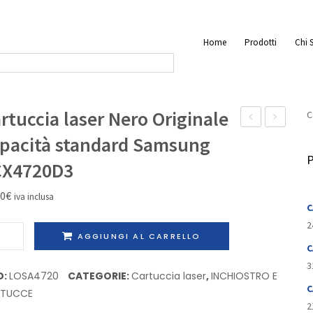
Home
Prodotti
Chi 
rtuccia laser Nero Originale
C
laser
laser
pacità standard Samsung
Nero
Nero
P
CX4720D3
Originale
Originale
Samsung
Samsung
60
€
iva inclusa
C
ML2150D8
SCX4100D
2
uccia
AGGIUNGI AL CARRELLO
C
r
3
o
D:
LOSA4720
CATEGORIE:
Cartuccia laser
,
INCHIOSTRO E
inale
C
RTUCCE
cità
2