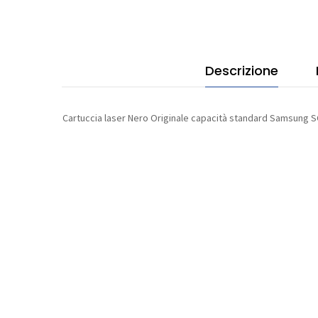
sta
Sam
SCX
quan
Descrizione
Cartuccia laser Nero Originale capacità standard Samsung 