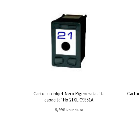
Cartuccia inkjet Nero Rigenerata alta
Cartu
capacita’ Hp 21XL C9351A
9,99
€
iva inclusa