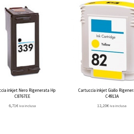
ccia inkjet Nero Rigenerata Hp
Cartuccia inkjet Giallo Rigene
C8767EE
C4913A
6,71
€
12,20
€
iva inclusa
iva inclusa