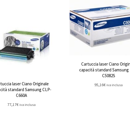
Cartuccia laser Ciano Origi
capacità standard Samsung
C5082S
tuccia laser Ciano Originale
95,16
€
iva inclusa
cità standard Samsung CLP-
C660A
77,17
€
iva inclusa