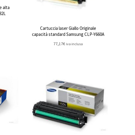
e alta
82L
Cartuccia laser Giallo Originale
capacità standard Samsung CLP-Y660A
77,17
€
iva inclusa