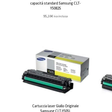
capacità standard Samsung CLT-
Y5082S
95,16
€
iva inclusa
Cartuccia laser Giallo Originale
Samsung CLT-Y505L