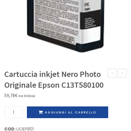
IL MIO ACCOUNT
Cartuccia inkjet Nero Photo
inkjet
inkjet
Originale Epson C13T580100
Nero
Nero
59,78
€
iva inclusa
Light
Light
Light
Light
Cartuccia
AGGIUNGI AL CARRELLO
Rigenerata
Origina
inkjet
Epson
Epson
Nero
COD:
IJOEP801
T059940
C13T5