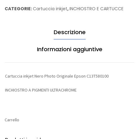
Photo
CATEGORIE:
Cartuccia inkjet
,
INCHIOSTRO E CARTUCCE
Originale
Epson
C13T580100
Descrizione
quantità
Informazioni aggiuntive
Cartuccia inkjet Nero Photo Originale Epson C13T580100
INCHIOSTRO A PIGMENTI ULTRACHROME
Carrello