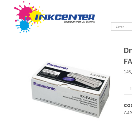
Dr
F
146
Dru
Orig
Pana
CO
KX-
CA
FA8
quan