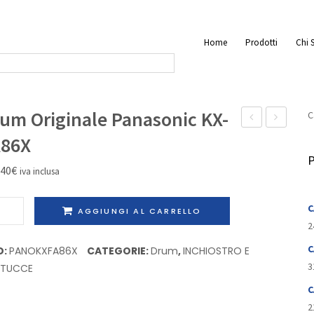
Home
Prodotti
Chi 
um Originale Panasonic KX-
C
Originale
kit
A86X
Panasonic
Giallo
P
,40
€
iva inclusa
KX-
Originale
FA84X
Ricoh
m
C
AGGIUNGI AL CARRELLO
(Type125)
inale
2
K141/03
sonic
C
D:
PANOKXFA86X
CATEGORIE:
Drum
,
INCHIOSTRO E
3
RTUCCE
6X
C
tità
2