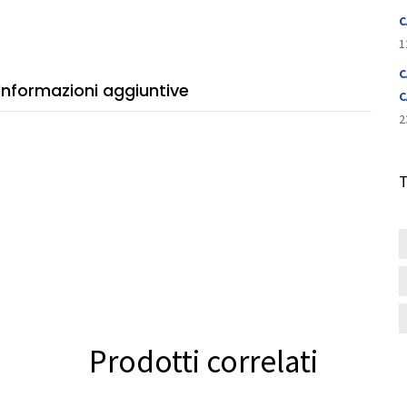
C
1
C
Informazioni aggiuntive
C
2
Prodotti correlati