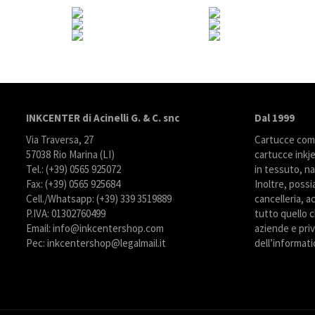
INKCENTER di Acinelli G. & C. snc
Dal 1999
Via Traversa, 27
Cartucce compa
57038 Rio Marina (LI)
cartucce inkje
Tel.: (+39) 0565 925072
in tessuto, na
Fax: (+39) 0565 925684
Inoltre, possi
Cell./Whatsapp: (+39) 339 3519889
cancelleria, ac
P.IVA: 01302760499
tutto quello c
Email: info@inkcentershop.com
aziende e priva
Pec: inkcentershop@legalmail.it
dell’informati