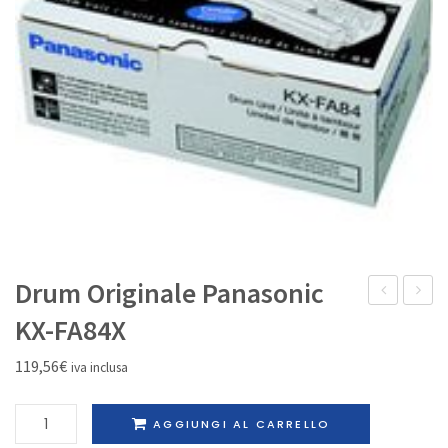
IL MIO ACCOUNT
Drum Originale Panasonic
inkjet
Origina
KX-FA84X
Nero
Panaso
119,56
€
iva inclusa
Originale
KX-
capacità
FA78X
Drum
AGGIUNGI AL CARRELLO
moderata
Originale