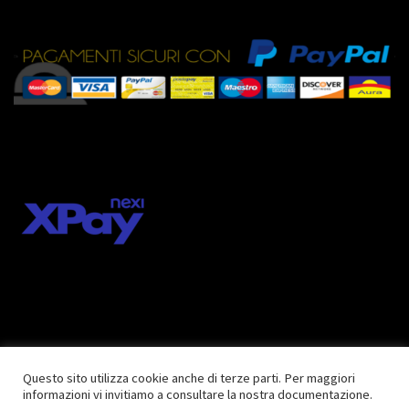
Questo sito utilizza cookie anche di terze parti. Per maggiori
informazioni vi invitiamo a consultare la nostra documentazione.