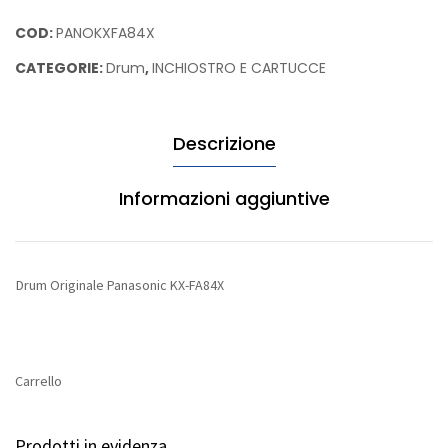
Lexmark
Panasonic
COD:
PANOKXFA84X
018Y0142E
KX-
CATEGORIE:
Drum
,
INCHIOSTRO E CARTUCCE
FA84X
quantità
Descrizione
Informazioni aggiuntive
Drum Originale Panasonic KX-FA84X
Carrello
Prodotti in evidenza