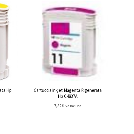
rata Hp
Cartuccia inkjet Magenta Rigenerata
Hp C4837A
7,32
€
iva inclusa