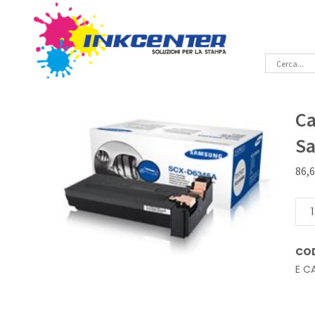
Ca
S
86,
Cart
lase
Ner
CO
Orig
E C
Sam
SCX
D63