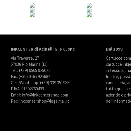
INKCENTER di Acinelli G. & C. snc
Dal 1999
Via Traversa, 27
Cartucce compa
57038 Rio Marina (LI)
cartucce inkje
Tel.: (+39) 0565 925072
in tessuto, na
Fax: (+39) 0565 925684
Inoltre, possi
Cell./Whatsapp: (+39) 339 3519889
cancelleria, ac
P.IVA: 01302760499
tutto quello c
Email: info@inkcentershop.com
aziende e priva
Pec: inkcentershop@legalmail.it
dell’informati