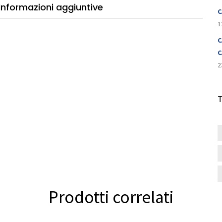
Informazioni aggiuntive
tità
C
1
C
C
2
Prodotti correlati