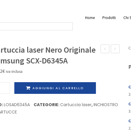
Home
Prodotti
Chi 
rtuccia laser Nero Originale
C
laser
Rigenerat
amsung SCX-D6345A
Nero
Brother
P
62
€
iva inclusa
Originale
DR-
alta
3400
uccia
C
AGGIUNGI AL CARRELLO
capacità
r
2
Samsung
o
C
D:
LOSAD6345A
CATEGORIE:
Cartuccia laser
,
INCHIOSTRO
SCX4720D5
inale
3
ARTUCCE
sung
C
-
2
45A