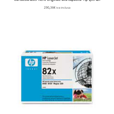
290,36
€
iva inclusa