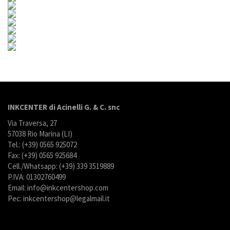
INKCENTER di Acinelli G. & C. snc
Via Traversa, 27
57038 Rio Marina (LI)
Tel.: (+39) 0565 925072
Fax: (+39) 0565 925684
Cell./Whatsapp: (+39) 339 3519889
P.IVA: 01302760499
Email: info@inkcentershop.com
Pec: inkcentershop@legalmail.it