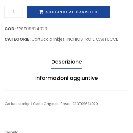
Epson
Origina
Cartuccia
AGGIUNGI AL CARRELLO
C13T580400
Epson
inkjet
C13T09
Ciano
COD:
EPST09624020
Originale
CATEGORIE:
Cartuccia inkjet
,
INCHIOSTRO E CARTUCCE
Epson
C13T09624020
quantità
Descrizione
Informazioni aggiuntive
Cartuccia inkjet Ciano Originale Epson C13T09624020
Carrello