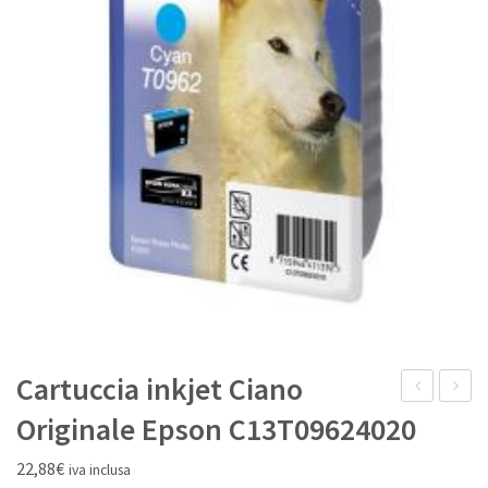
IL MIO ACCOUNT
Cartuccia inkjet Ciano
inkjet
inkjet
Originale Epson C13T09624020
Giallo
Ciano
22,88
€
iva inclusa
Rigenerata
light