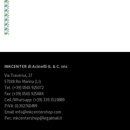
INKCENTER di Acinelli G. & C. snc
Via Traversa, 27
57038 Rio Marina (LI)
Tel.: (+39) 0565 925072
Fax: (+39) 0565 925684
Cell./Whatsapp: (+39) 339 3519889
P.IVA: 01302760499
Email: info@inkcentershop.com
Pec: inkcentershop@legalmail.it