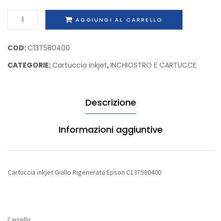
capacità
Epson
Cartuccia
AGGIUNGI AL CARRELLO
Rigenerata
C13S05
inkjet
Lexmark
Giallo
COD:
C13T580400
08A0478
Rigenerata
CATEGORIE:
Cartuccia inkjet
,
INCHIOSTRO E CARTUCCE
Epson
C13T580400
quantità
Descrizione
Informazioni aggiuntive
Cartuccia inkjet Giallo Rigenerata Epson C13T580400
Carrello