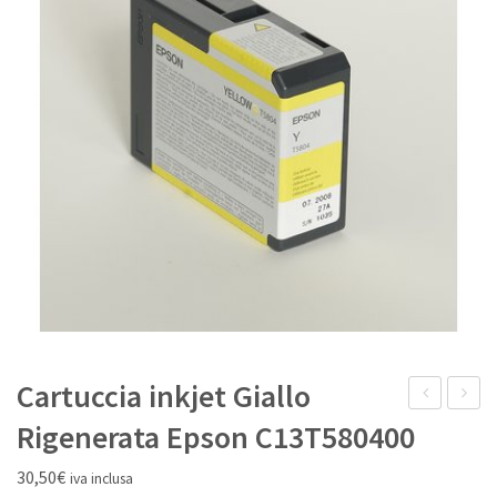
IL MIO ACCOUNT
Cartuccia inkjet Giallo
laser
kit
Rigenerata Epson C13T580400
Nero
Nero
30,50
€
iva inclusa
alta
Origina