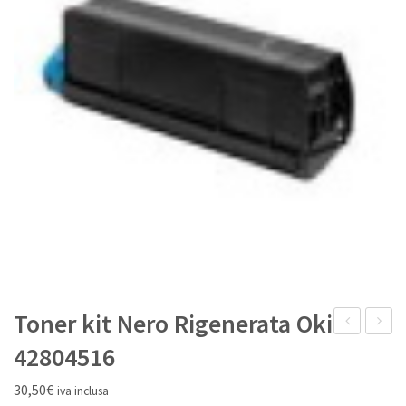
IL MIO ACCOUNT
Toner kit Nero Rigenerata Oki
kit
kit
42804516
Rigenerata
Giallo
30,50
€
iva inclusa
Oki
Rigene