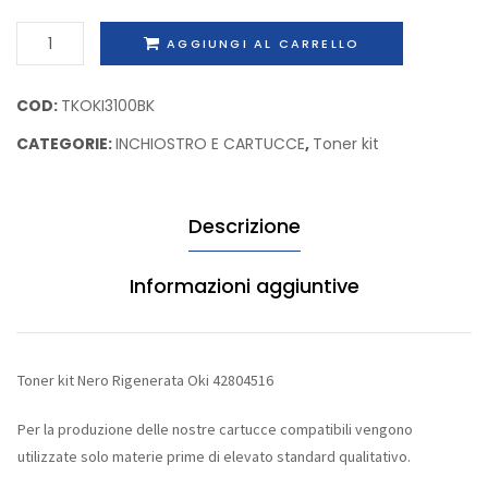
OL400
Oki
Toner
AGGIUNGI AL CARRELLO
428045
kit
Nero
COD:
TKOKI3100BK
Rigenerata
CATEGORIE:
INCHIOSTRO E CARTUCCE
,
Toner kit
Oki
42804516
quantità
Descrizione
Informazioni aggiuntive
Toner kit Nero Rigenerata Oki 42804516
Per la produzione delle nostre cartucce compatibili vengono
utilizzate solo materie prime di elevato standard qualitativo.