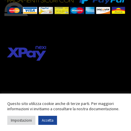
Questo sito utilizza cookie anche di terze parti. Per maggiori
informazioni vi invitiamo a consultare la nostra documentazione.
© 2018 inkcentershop.com |
Privacy Policy
| Tutti i diritti riservati
Impostazioni
Accetta