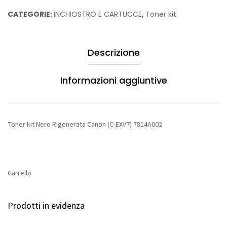
Rigenerata
CATEGORIE:
INCHIOSTRO E CARTUCCE
,
Toner kit
Canon
(C-
EXV7)
Descrizione
7814A002
quantità
Informazioni aggiuntive
Toner kit Nero Rigenerata Canon (C-EXV7) 7814A002
Carrello
Prodotti in evidenza