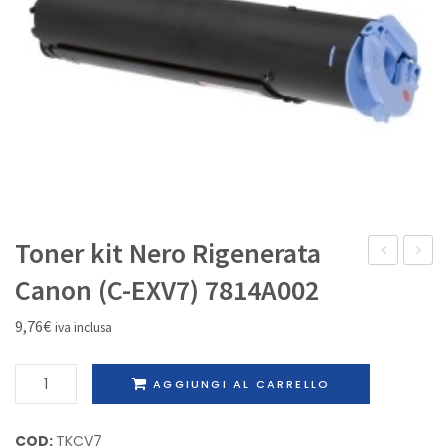
IL MIO ACCOUNT
Toner kit Nero Rigenerata
recupero
kit
Canon (C-EXV7) 7814A002
toner
Nero
9,76
€
iva inclusa
Originale
Origina
Sharp
Toshib
Toner
AGGIUNGI AL CARRELLO
MX270HB
T-
kit
281CE-
Nero
COD:
TKCV7
EK