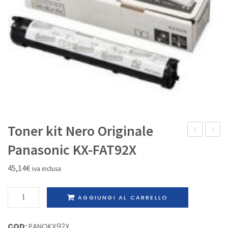
IL MIO ACCOUNT
Toner kit Nero Originale
inkjet
Origina
Panasonic KX-FAT92X
Nero
Panaso
45,14
€
iva inclusa
Originale
KX-
capacità
FA78X
Toner
AGGIUNGI AL CARRELLO
moderata
kit
Lexmark
Nero
COD:
PANOKX92X