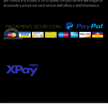
per l’ufficio e la scuola, e tutto quello che può servire alle esigenze
di aziende e privati nei vasti settori dell’ufficio e dell’informatica.