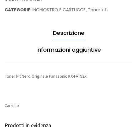
018Y0142E
Originale
CATEGORIE:
INCHIOSTRO E CARTUCCE
,
Toner kit
Panasonic
KX-
FAT92X
Descrizione
quantità
Informazioni aggiuntive
Toner kit Nero Originale Panasonic KX-FAT92X
Carrello
Prodotti in evidenza