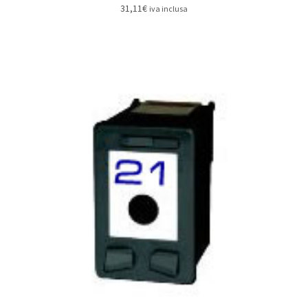
31,11
€
iva inclusa