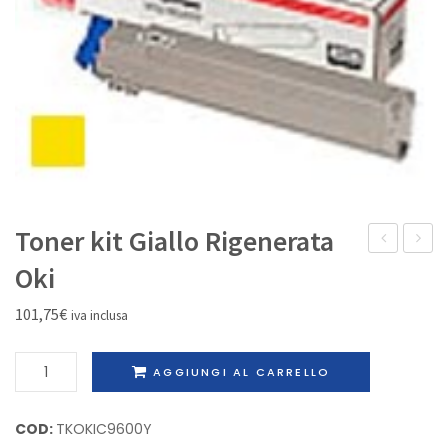
IL MIO ACCOUNT
Toner kit Giallo Rigenerata
Magenta
Nero
Oki
Rigenerata
Rigene
101,75
€
iva inclusa
Oki
Brothe
C7000
DR-
Toner
AGGIUNGI AL CARRELLO
8000
kit
Giallo
COD:
TKOKIC9600Y
Rigenerata