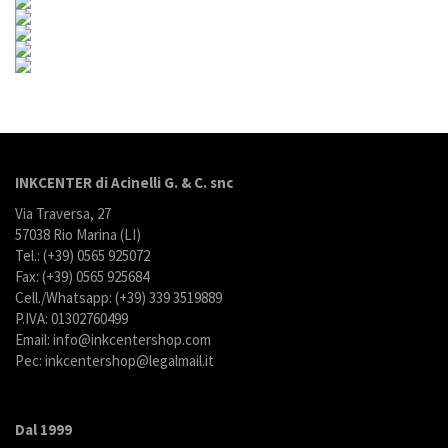
INKCENTER di Acinelli G. & C. snc
Via Traversa, 27
57038 Rio Marina (LI)
Tel.: (+39) 0565 925072
Fax: (+39) 0565 925684
Cell./Whatsapp: (+39) 339 3519889
P.IVA: 01302760499
Email: info@inkcentershop.com
Pec: inkcentershop@legalmail.it
Dal 1999