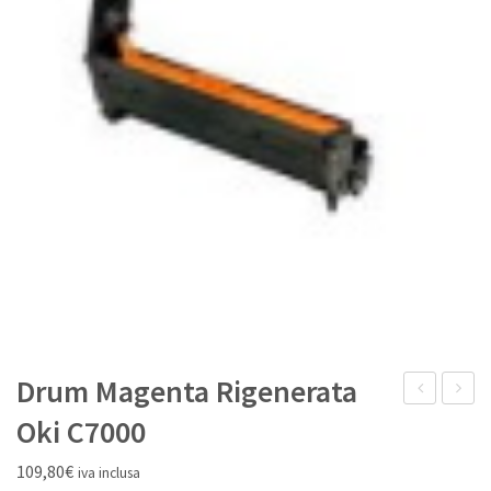
IL MIO ACCOUNT
Drum Magenta Rigenerata
kit
Giallo
Oki C7000
Magenta
Rigene
109,80
€
iva inclusa
Rigenerata
Oki