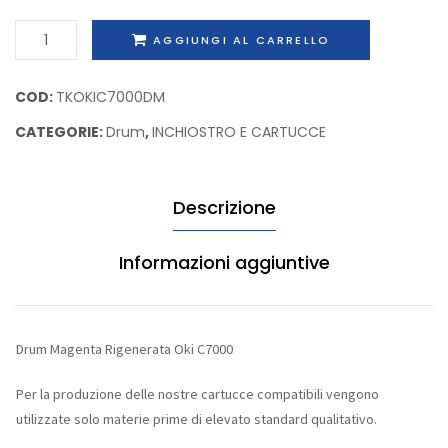
42804514
C7000
Drum
AGGIUNGI AL CARRELLO
Magenta
Rigenerata
COD:
TKOKIC7000DM
Oki
CATEGORIE:
Drum
,
INCHIOSTRO E CARTUCCE
C7000
quantità
Descrizione
Informazioni aggiuntive
Drum Magenta Rigenerata Oki C7000
Per la produzione delle nostre cartucce compatibili vengono
utilizzate solo materie prime di elevato standard qualitativo.