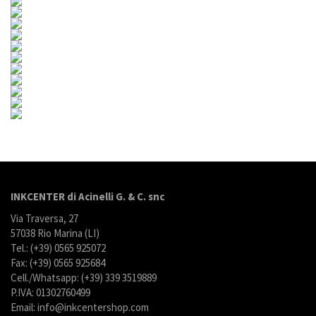
INKCENTER di Acinelli G. & C. snc
Via Traversa, 27
57038 Rio Marina (LI)
Tel.: (+39) 0565 925072
Fax: (+39) 0565 925684
Cell./Whatsapp: (+39) 339 3519889
P.IVA: 01302760499
Email: info@inkcentershop.com