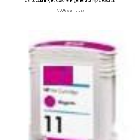
Cartuccia inkjet Colore Rigenerata Hp C9363EE
7,99
€
iva inclusa