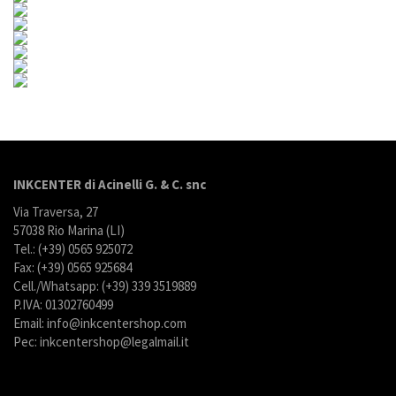
INKCENTER di Acinelli G. & C. snc
Via Traversa, 27
57038 Rio Marina (LI)
Tel.: (+39) 0565 925072
Fax: (+39) 0565 925684
Cell./Whatsapp: (+39) 339 3519889
P.IVA: 01302760499
Email: info@inkcentershop.com
Pec: inkcentershop@legalmail.it