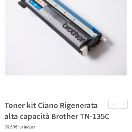
IL MIO ACCOUNT
Toner kit Ciano Rigenerata
di
4
alta capacità Brother TN-135C
trasferimen
toner
36,60
€
iva inclusa
Originale
kit