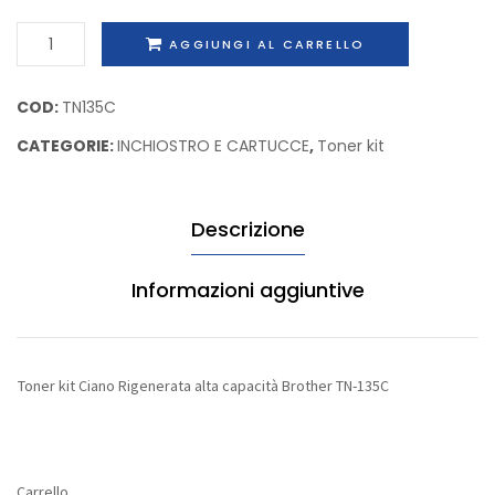
Oki
nero
Toner
AGGIUNGI AL CARRELLO
44341902
e
kit
colori
Ciano
COD:
TN135C
Rigene
Rigenerata
alta
CATEGORIE:
INCHIOSTRO E CARTUCCE
,
Toner kit
alta
capacit
capacità
Brother
Brothe
Descrizione
TN-
TN-
135C
135
quantità
Informazioni aggiuntive
Toner kit Ciano Rigenerata alta capacità Brother TN-135C
Carrello