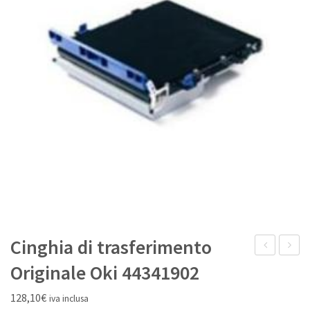
IL MIO ACCOUNT
Cinghia di trasferimento
kit
Fusore
Originale Oki 44341902
Nero
Origina
128,10
€
iva inclusa
Rigenerata
Oki