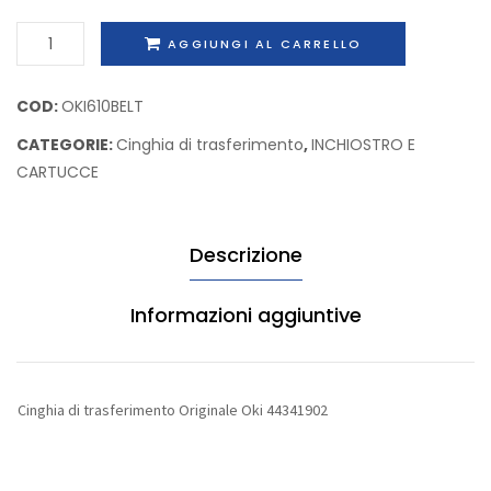
alta
442891
Cinghia
AGGIUNGI AL CARRELLO
capacità
di
Kyocera/Mit
trasferimento
COD:
OKI610BELT
TK-
Originale
140
CATEGORIE:
Cinghia di trasferimento
,
INCHIOSTRO E
Oki
CARTUCCE
44341902
quantità
Descrizione
Informazioni aggiuntive
Cinghia di trasferimento Originale Oki 44341902