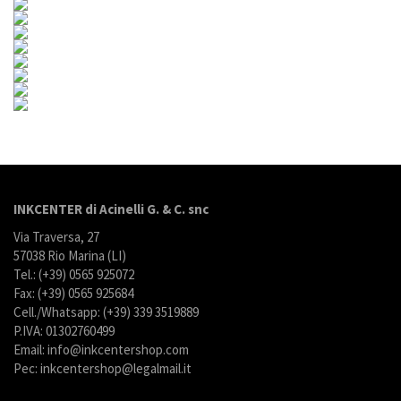
INKCENTER di Acinelli G. & C. snc
Via Traversa, 27
57038 Rio Marina (LI)
Tel.: (+39) 0565 925072
Fax: (+39) 0565 925684
Cell./Whatsapp: (+39) 339 3519889
P.IVA: 01302760499
Email: info@inkcentershop.com
Pec: inkcentershop@legalmail.it