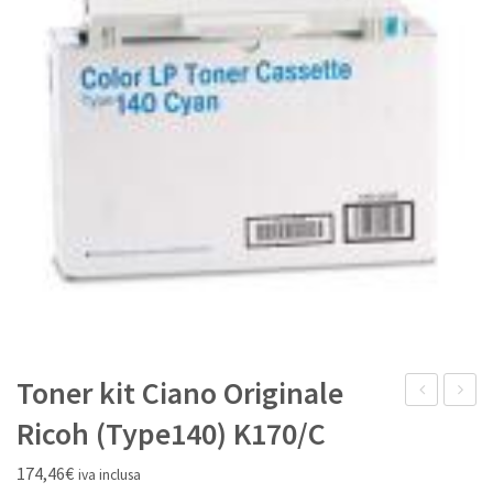
IL MIO ACCOUNT
Toner kit Ciano Originale
Originale
kit
Ricoh (Type140) K170/C
Panasonic
Giallo
174,46
€
iva inclusa
KX-
Origina