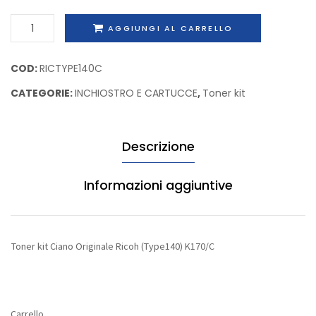
FA84X
Ricoh
Toner
AGGIUNGI AL CARRELLO
(Type1
kit
K141/0
Ciano
COD:
RICTYPE140C
Originale
CATEGORIE:
INCHIOSTRO E CARTUCCE
,
Toner kit
Ricoh
(Type140)
K170/C
Descrizione
quantità
Informazioni aggiuntive
Toner kit Ciano Originale Ricoh (Type140) K170/C
Carrello