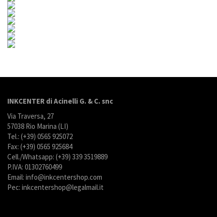
INKCENTER di Acinelli G. & C. snc
Via Traversa, 27
57038 Rio Marina (LI)
Tel.: (+39) 0565 925072
Fax: (+39) 0565 925684
Cell./Whatsapp: (+39) 339 3519889
P.IVA: 01302760499
Email: info@inkcentershop.com
Pec: inkcentershop@legalmail.it