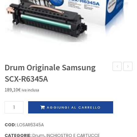
IL MIO ACCOUNT
Drum Originale Samsung
laser
Rigene
SCX-R6345A
Nero
Brothe
189,10
€
iva inclusa
Originale
DR-
alta
3400
Drum
AGGIUNGI AL CARRELLO
capacità
Originale
Samsung
Samsung
COD:
LOSAR6345A
SCX4720D5
SCX-
CATEGORIE:
Drum
,
INCHIOSTRO E CARTUCCE
R6345A