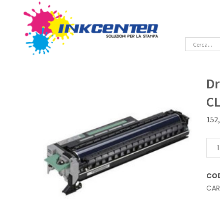
Dr
C
152
Dru
Ner
Orig
CO
Sam
CA
CLX-
R83
quan