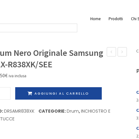
Home
Prodotti
Chi 
um Nero Originale Samsung
C
Gel
Rigenerat
LX-R838XK/SEE
Nero
Brother
P
,50
€
iva inclusa
Originale
DR-
Ricoh
3200
m
C
AGGIUNGI AL CARRELLO
Type
o
2
GC-
inale
C
D:
DRSAMR838XK
CATEGORIE:
Drum
,
INCHIOSTRO E
21K
sung
3
RTUCCE
C
8XK/SEE
2
tità