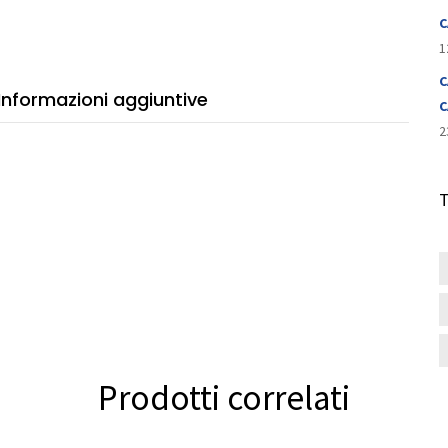
C
1
C
Informazioni aggiuntive
C
2
Prodotti correlati