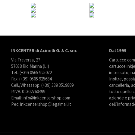
INKCENTER di Acinelli G. & C. snc
Dal 1999
Via Traversa, 27
Cartucce compa
57038 Rio Marina (LI)
cartucce inkje
Tel.: (+39) 0565 925072
in tessuto, na
Fax: (+39) 0565 925684
Inoltre, possi
Cell./Whatsapp: (+39) 339 3519889
cancelleria, ac
P.IVA: 01302760499
tutto quello c
Email: info@inkcentershop.com
aziende e priva
Pec: inkcentershop@legalmail.it
dell’informati