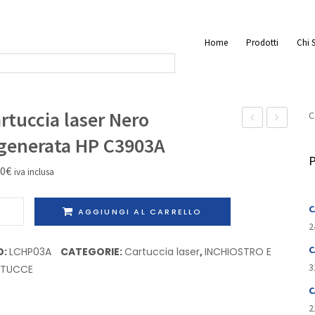
Home
Prodotti
Chi 
rtuccia laser Nero
C
inkjet
laser
generata HP C3903A
Nero
Nero
P
80
€
iva inclusa
Light
Rigenerat
Originale
capacità
uccia
C
AGGIUNGI AL CARRELLO
capacita’
standard
r
2
standard
HP
o
C
D:
LCHP03A
CATEGORIE:
Cartuccia laser
,
INCHIOSTRO E
Epson
C4127A
nerata
3
RTUCCE
C13T543700
C
03A
2
tità