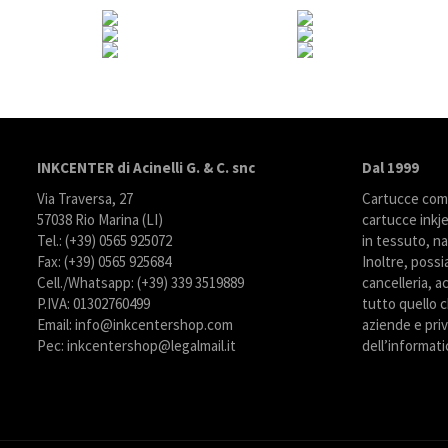
INKCENTER di Acinelli G. & C. snc
Dal 1999
Via Traversa, 27
Cartucce compa
57038 Rio Marina (LI)
cartucce inkje
Tel.: (+39) 0565 925072
in tessuto, na
Fax: (+39) 0565 925684
Inoltre, possi
Cell./Whatsapp: (+39) 339 3519889
cancelleria, ac
P.IVA: 01302760499
tutto quello c
Email: info@inkcentershop.com
aziende e priva
Pec: inkcentershop@legalmail.it
dell’informati