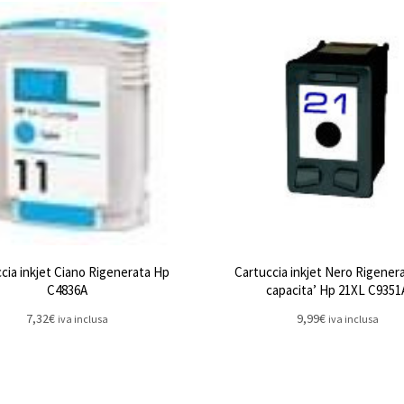
cia inkjet Ciano Rigenerata Hp
Cartuccia inkjet Nero Rigenera
C4836A
capacita’ Hp 21XL C9351
7,32
€
9,99
€
iva inclusa
iva inclusa