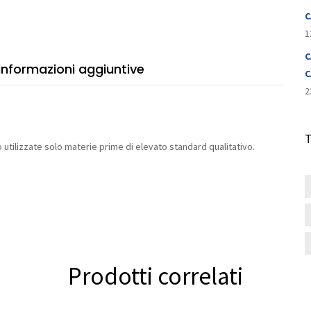
C
1
C
Informazioni aggiuntive
C
2
utilizzate solo materie prime di elevato standard qualitativo.
Prodotti correlati