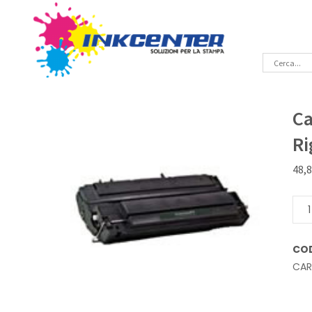
Ca
Ri
48,
Cart
lase
Ner
CO
Rige
CA
HP
C39
quan