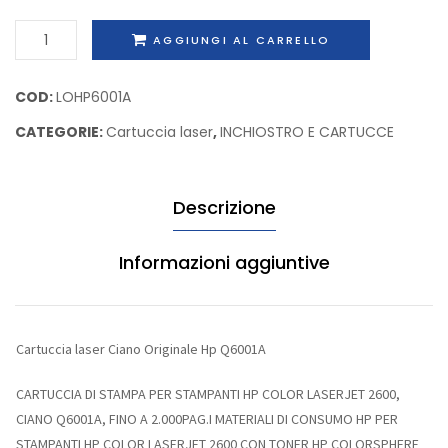
capacita’
Hp
Cartuccia
AGGIUNGI AL CARRELLO
standard
Q2683
laser
Hp
Ciano
COD:
LOHP6001A
CE250A
Originale
CATEGORIE:
Cartuccia laser
,
INCHIOSTRO E CARTUCCE
Hp
Q6001A
quantità
Descrizione
Informazioni aggiuntive
Cartuccia laser Ciano Originale Hp Q6001A
CARTUCCIA DI STAMPA PER STAMPANTI HP COLOR LASERJET 2600,
CIANO Q6001A, FINO A 2.000PAG.I MATERIALI DI CONSUMO HP PER
STAMPANTI HP COLOR LASERJET 2600 CON TONER HP COLORSPHERE