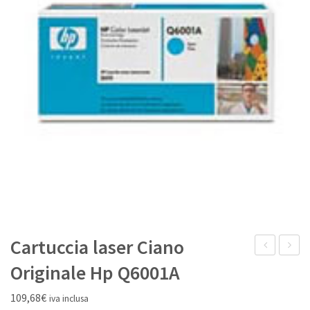
IL MIO ACCOUNT
Cartuccia laser Ciano
laser
laser
Originale Hp Q6001A
Nero
Magen
109,68
€
iva inclusa
Originale
Origina