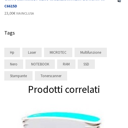
C6615D
23,00
€
IVA INCLUSA
Tags
Hp
Laser
MICROTEC
Multifunzione
Nero
NOTEBOOK
RAM
SSD
Stampante
Tonerscanner
Prodotti correlati