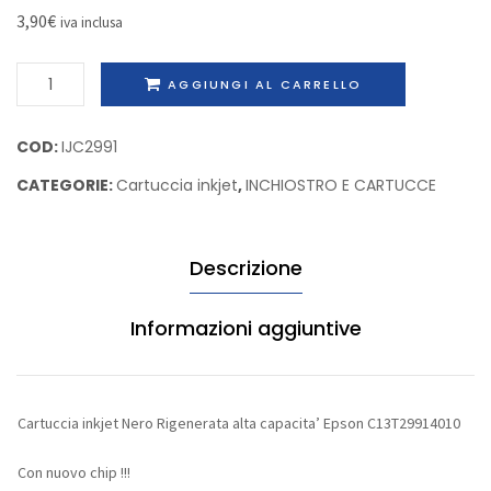
Samsung
Samsu
3,90
€
iva inclusa
SF-
CLPY6
Cartuccia
7020R7
AGGIUNGI AL CARRELLO
inkjet
Nero
COD:
IJC2991
Rigenerata
CATEGORIE:
Cartuccia inkjet
,
INCHIOSTRO E CARTUCCE
alta
capacita'
Epson
Descrizione
C13T29914010
quantità
Informazioni aggiuntive
Cartuccia inkjet Nero Rigenerata alta capacita’ Epson C13T29914010
Con nuovo chip !!!