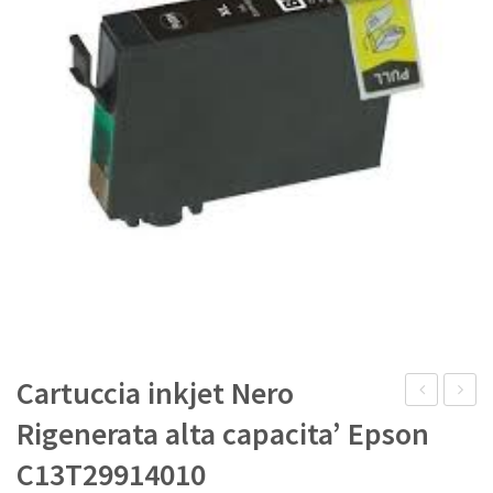
IL MIO ACCOUNT
Cartuccia inkjet Nero
laser
laser
Rigenerata alta capacita’ Epson
Nero
Giallo
C13T29914010
Originale
Origina