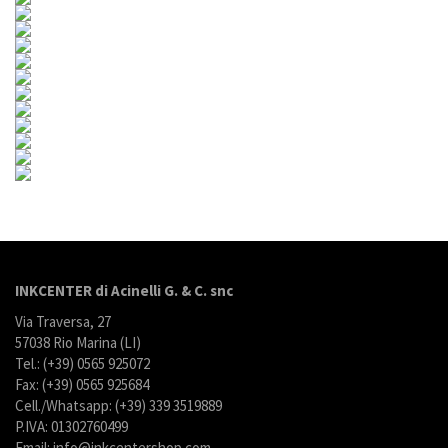
INKCENTER di Acinelli G. & C. snc
Via Traversa, 27
57038 Rio Marina (LI)
Tel.: (+39) 0565 925072
Fax: (+39) 0565 925684
Cell./Whatsapp: (+39) 339 3519889
P.IVA: 01302760499
Email: info@inkcentershop.com