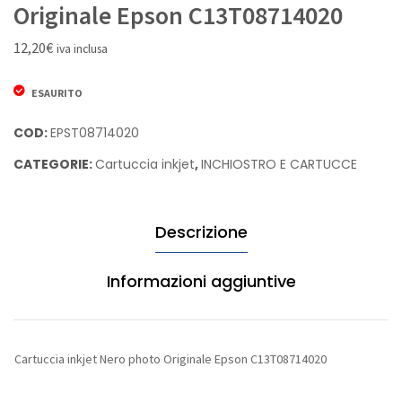
inkjet
inkjet
Originale Epson C13T08714020
Giallo
Ciano
12,20
€
iva inclusa
Rigenerata
light
Epson
Origina
ESAURITO
C13T580400
Epson
C13T09
COD:
EPST08714020
CATEGORIE:
Cartuccia inkjet
,
INCHIOSTRO E CARTUCCE
Descrizione
Informazioni aggiuntive
Cartuccia inkjet Nero photo Originale Epson C13T08714020