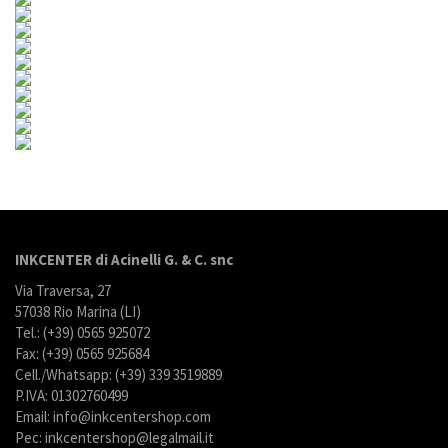
INKCENTER di Acinelli G. & C. snc
Via Traversa, 27
57038 Rio Marina (LI)
Tel.: (+39) 0565 925072
Fax: (+39) 0565 925684
Cell./Whatsapp: (+39) 339 3519889
P.IVA: 01302760499
Email: info@inkcentershop.com
Pec: inkcentershop@legalmail.it