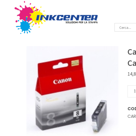
Ca
Ca
14,
Cart
inkj
Ner
CO
Orig
CA
Can
CLI-
8BK