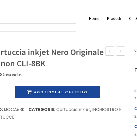
Home
Prodotti
Chi 
rtuccia inkjet Nero Originale
C
laser
recupero
non CLI-8BK
Nero
toner
P
88
€
iva inclusa
Originale
Originale
Oki
Konica/Min
uccia
C
AGGIUNGI AL CARRELLO
09004245
1710522-
et
2
001
o
C
D:
IJOCA8BK
CATEGORIE:
Cartuccia inkjet
,
INCHIOSTRO E
inale
3
RTUCCE
on
C
2