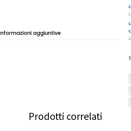
tità
C
1
C
C
Informazioni aggiuntive
2
Prodotti correlati