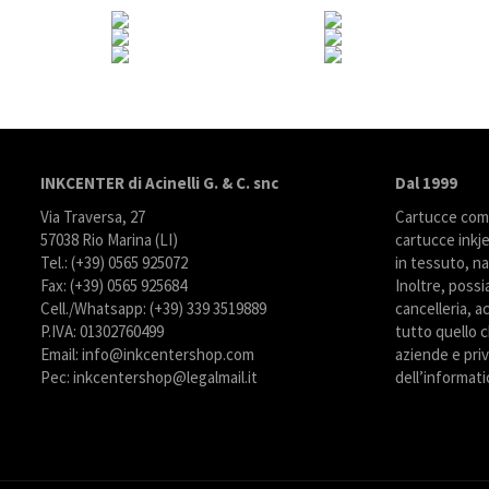
INKCENTER di Acinelli G. & C. snc
Dal 1999
Via Traversa, 27
Cartucce compa
57038 Rio Marina (LI)
cartucce inkje
Tel.: (+39) 0565 925072
in tessuto, na
Fax: (+39) 0565 925684
Inoltre, possi
Cell./Whatsapp: (+39) 339 3519889
cancelleria, ac
P.IVA: 01302760499
tutto quello c
Email: info@inkcentershop.com
aziende e priva
Pec: inkcentershop@legalmail.it
dell’informati