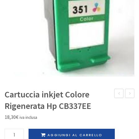
IL MIO ACCOUNT
Cartuccia inkjet Colore
laser
inkjet
Rigenerata Hp CB337EE
Nero
Nero
18,30
€
iva inclusa
Originale
Rigene
alta
Canon
Cartuccia
AGGIUNGI AL CARRELLO
capacità
PGI-