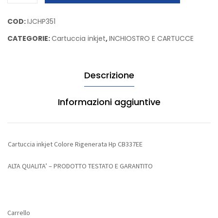
inkjet
Xerox
1500X
Colore
COD:
IJCHP351
106R01379
Rigenerata
CATEGORIE:
Cartuccia inkjet
,
INCHIOSTRO E CARTUCCE
Hp
CB337EE
quantità
Descrizione
Informazioni aggiuntive
Cartuccia inkjet Colore Rigenerata Hp CB337EE
ALTA QUALITA’ – PRODOTTO TESTATO E GARANTITO
Carrello