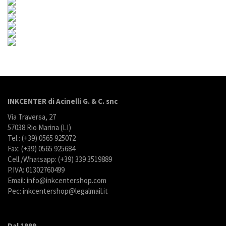
INKCENTER di Acinelli G. & C. snc
Via Traversa, 27
57038 Rio Marina (LI)
Tel.: (+39) 0565 925072
Fax: (+39) 0565 925684
Cell./Whatsapp: (+39) 339 3519889
P.IVA: 01302760499
Email: info@inkcentershop.com
Pec: inkcentershop@legalmail.it
Dal 1999