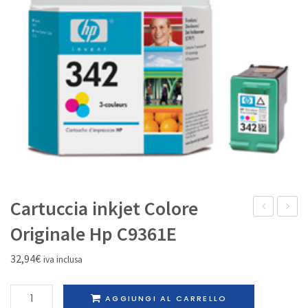
IL MIO ACCOUNT
Cartuccia inkjet Colore
inkjet
Origina
Originale Hp C9361E
Nero
Brothe
32,94
€
iva inclusa
Originale
DR-
Hp
3400
Cartuccia
AGGIUNGI AL CARRELLO
C6615D