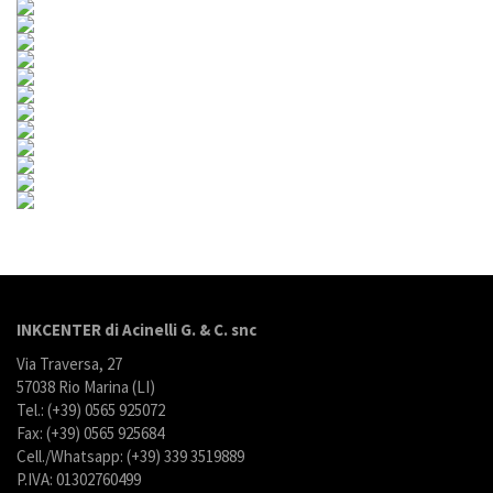
INKCENTER di Acinelli G. & C. snc
Via Traversa, 27
57038 Rio Marina (LI)
Tel.: (+39) 0565 925072
Fax: (+39) 0565 925684
Cell./Whatsapp: (+39) 339 3519889
P.IVA: 01302760499