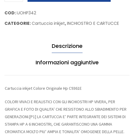
inkjet
Colore
COD:
IJOHP342
Originale
CATEGORIE:
Cartuccia inkjet
,
INCHIOSTRO E CARTUCCE
Hp
C9361E
quantità
Descrizione
Informazioni aggiuntive
Cartuccia inkjet Colore Originale Hp C9361E
COLORI VIVACI E REALISTICI CON GLI INCHIOSTRI HP VIVERA, PER
GRAFICA E FOTO DI QUALITA’ CHE RESISTONO ALLO SBIADIMENTO PER
GENERAZIONI.[P1] LA CARTUCCIA E’ PARTE INTEGRANTE DEI SISTEMI DI
STAMPA HP A 6 INCHIOSTRI, CHE GARANTISCONO UNA GAMMA
CROMATICA MOLTO PIU’ AMPIA E TONALITA’ OMOGENEE DELLA PELLE.