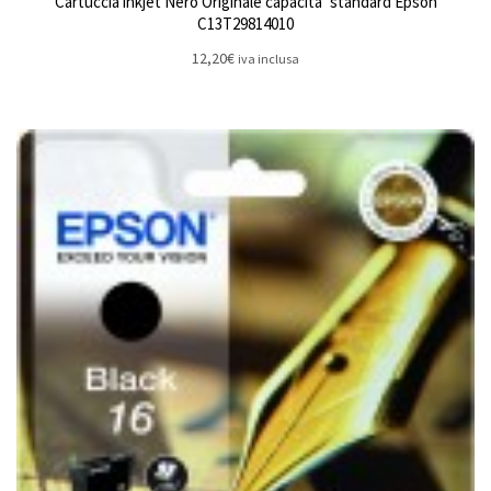
Cartuccia inkjet Nero Originale capacita’ standard Epson
C13T29814010
12,20
€
iva inclusa