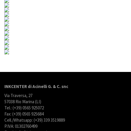
INKCENTER di Acinelli G. & C. snc
Via Traversa, 27
57038 Rio Marina (LI)
Tel.: (+39) 0565 925072
Fax: (+39) 0565 925684
Cell./Whatsapp: (+39) 339 3519889
P.IVA: 01302760499