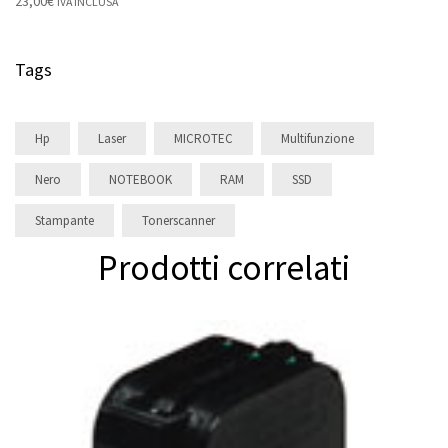
23,00
€
IVA INCLUSA
Tags
Hp
Laser
MICROTEC
Multifunzione
Nero
NOTEBOOK
RAM
SSD
Stampante
Tonerscanner
Prodotti correlati