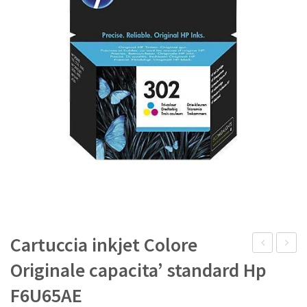
IL MIO ACCOUNT
Cartuccia inkjet Colore
inkjet
kit
Originale capacita’ standard Hp
Ciano
Nero
F6U65AE
Rigenerata
Origina