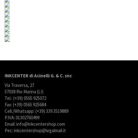
INKCENTER di Acinelli G. & C. snc
Via Traversa, 27
57038 Rio Marina (LI)
Tel.: (+39) 0565 925072
Fax: (+39) 0565 925684
Cell./Whatsapp: (+39) 339 3519889
P.IVA: 01302760499
Email: info@inkcentershop.com
Pec: inkcentershop@legalmail.it