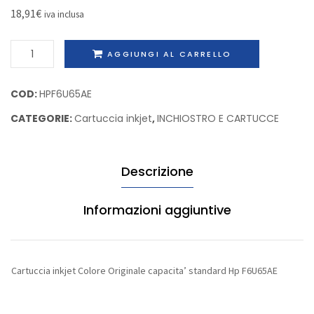
Hp
Samsu
18,91
€
iva inclusa
C4907AE
CLT-
Cartuccia
K4072
AGGIUNGI AL CARRELLO
inkjet
Colore
COD:
HPF6U65AE
Originale
CATEGORIE:
Cartuccia inkjet
,
INCHIOSTRO E CARTUCCE
capacita'
standard
Hp
Descrizione
F6U65AE
quantità
Informazioni aggiuntive
Cartuccia inkjet Colore Originale capacita’ standard Hp F6U65AE