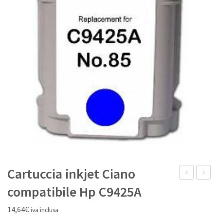
IL MIO ACCOUNT
Cartuccia inkjet Ciano
inkjet
inkjet
compatibile Hp C9425A
Nero
Magen
14,64
€
iva inclusa
light
light