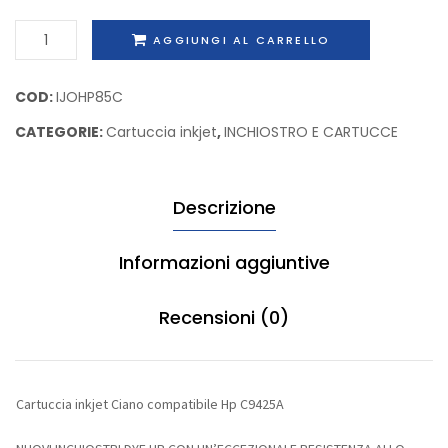
light
Compat
Cartuccia
AGGIUNGI AL CARRELLO
Rigenerata
Hp
inkjet
Epson
C9429
Ciano
COD:
IJOHP85C
C13T603900
compatibile
CATEGORIE:
Cartuccia inkjet
,
INCHIOSTRO E CARTUCCE
Hp
C9425A
quantità
Descrizione
Informazioni aggiuntive
Recensioni (0)
Cartuccia inkjet Ciano compatibile Hp C9425A