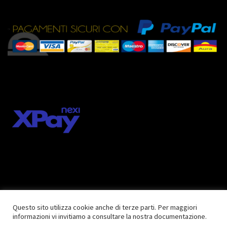
Questo sito utilizza cookie anche di terze parti. Per maggiori
informazioni vi invitiamo a consultare la nostra documentazione.
© 2018 inkcentershop.com |
Privacy Policy
| Tutti i diritti riservati