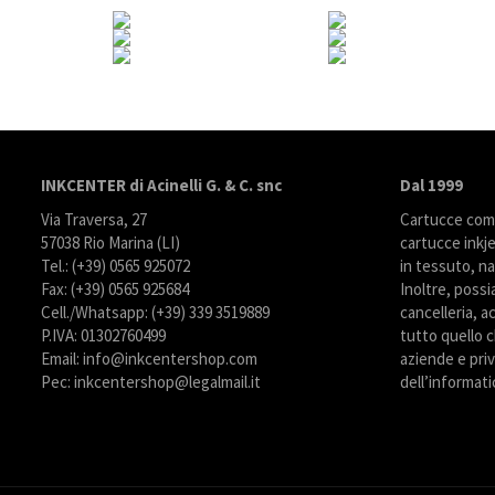
INKCENTER di Acinelli G. & C. snc
Dal 1999
Via Traversa, 27
Cartucce compa
57038 Rio Marina (LI)
cartucce inkje
Tel.: (+39) 0565 925072
in tessuto, na
Fax: (+39) 0565 925684
Inoltre, possi
Cell./Whatsapp: (+39) 339 3519889
cancelleria, ac
P.IVA: 01302760499
tutto quello c
Email: info@inkcentershop.com
aziende e priva
Pec: inkcentershop@legalmail.it
dell’informati