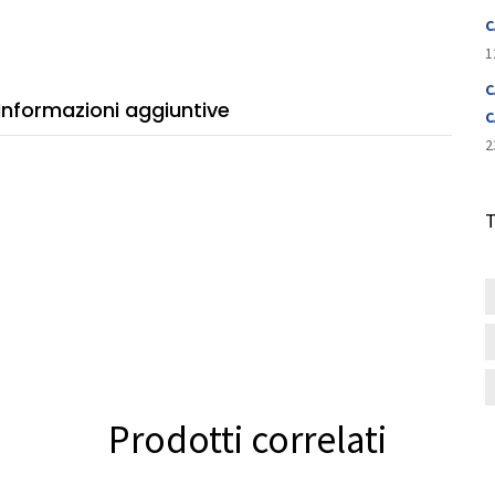
71A
C
tità
1
C
Informazioni aggiuntive
C
2
Prodotti correlati