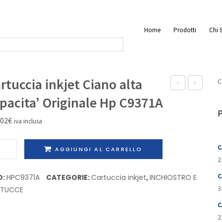
Home
Prodotti
Chi 
rtuccia inkjet Ciano alta
C
laser
inkjet
pacita’ Originale Hp C9371A
Magenta
Nero
P
,02
€
iva inclusa
Originale
capacita’
Hp
standard
uccia
C
AGGIUNGI AL CARRELLO
CE263A
Originale
et
2
Hp
o
C
D:
HPC9371A
CATEGORIE:
Cartuccia inkjet
,
INCHIOSTRO E
HPC4902A
3
RTUCCE
cita'
C
inale
2