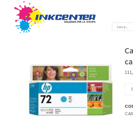
Ca
ca
111
Cart
inkj
Cian
CO
alta
CA
capa
Orig
Hp