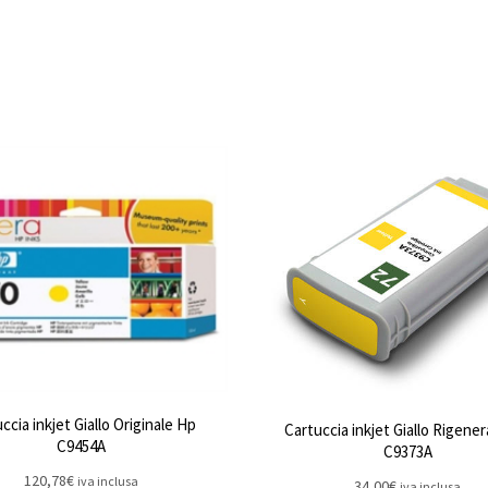
ccia inkjet Giallo Originale Hp
Cartuccia inkjet Giallo Rigene
C9454A
C9373A
120,78
€
iva inclusa
34,00
€
iva inclusa