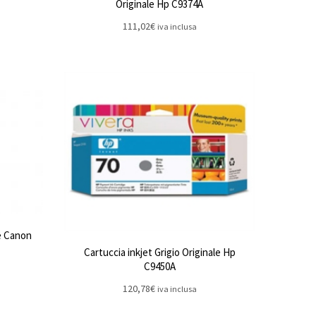
Originale Hp C9374A
111,02
€
iva inclusa
le Canon
Cartuccia inkjet Grigio Originale Hp
C9450A
120,78
€
iva inclusa