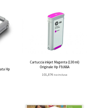
Cartuccia inkjet Magenta (130 ml)
Originale Hp F9J66A
rata Hp
101,87
€
iva inclusa