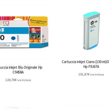
Cartuccia inkjet Ciano (130 ml)O
Hp F9J67A
uccia inkjet Blu Originale Hp
C9458A
101,87
€
iva inclusa
120,78
€
iva inclusa