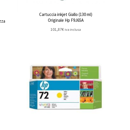
Cartuccia inkjet Giallo (130 ml)
Originale Hp F9J65A
zza
101,87
€
iva inclusa