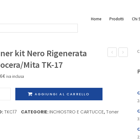
Home
Prodotti
Chi 
ner kit Nero Rigenerata
C
laser
kit
ocera/Mita TK-17
Nero
Nero
P
46
€
iva inclusa
alta
Rigenerat
capacita
Kyocera/M
er
C
AGGIUNGI AL CARRELLO
Rigenerata
TK-
2
Lexmark
70
o
C
D:
TKC17
CATEGORIE:
INCHIOSTRO E CARTUCCE
,
Toner
12A7415
nerata
3
era/Mita
C
2