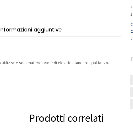
tità
C
1
C
Informazioni aggiuntive
C
2
utilizzate solo materie prime di elevato standard qualitativo.
Prodotti correlati