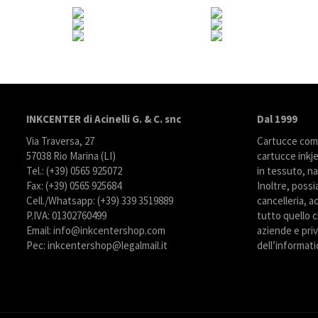
INKCENTER di Acinelli G. & C. snc
Dal 1999
Via Traversa, 27
Cartucce compa
57038 Rio Marina (LI)
cartucce inkje
Tel.: (+39) 0565 925072
in tessuto, na
Fax: (+39) 0565 925684
Inoltre, possi
Cell./Whatsapp: (+39) 339 3519889
cancelleria, ac
P.IVA: 01302760499
tutto quello c
Email: info@inkcentershop.com
aziende e priva
Pec: inkcentershop@legalmail.it
dell’informati