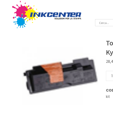
To
Ky
28,
Ton
kit
Ner
CO
Rige
kit
Kyoc
TK-
17