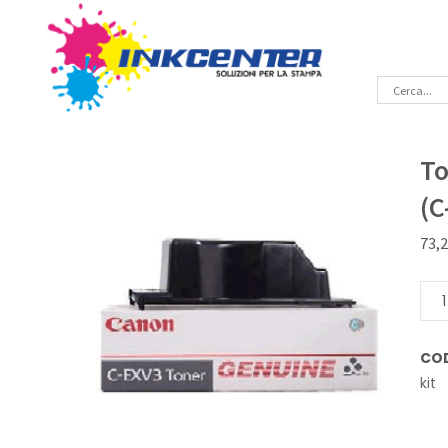
To
(C
73,
Ton
kit
Ner
CO
Orig
kit
Can
(C-
EXV3