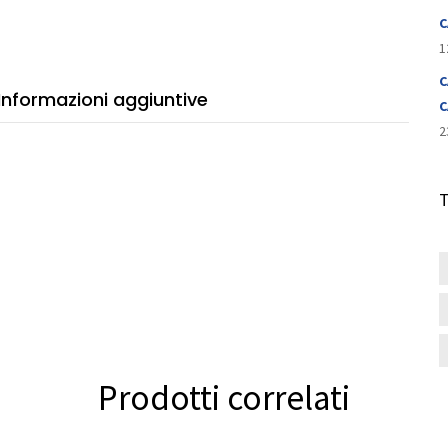
7A002
C
tità
1
C
Informazioni aggiuntive
C
2
Prodotti correlati