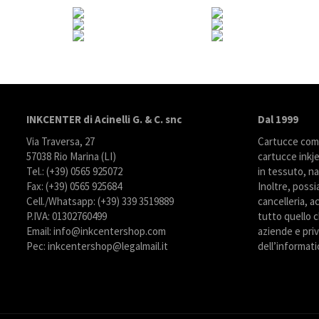
INKCENTER di Acinelli G. & C. snc
Dal 1999
Via Traversa, 27
Cartucce compa
57038 Rio Marina (LI)
cartucce inkje
Tel.: (+39) 0565 925072
in tessuto, na
Fax: (+39) 0565 925684
Inoltre, possi
Cell./Whatsapp: (+39) 339 3519889
cancelleria, ac
P.IVA: 01302760499
tutto quello c
Email: info@inkcentershop.com
aziende e priva
Pec: inkcentershop@legalmail.it
dell’informati