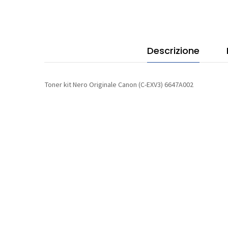
664
quan
Descrizione
Toner kit Nero Originale Canon (C-EXV3) 6647A002