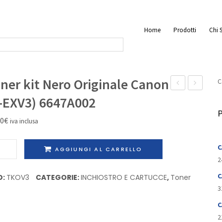
Home
Prodotti
Chi 
ner kit Nero Originale Canon
C
recupero
kit
-EXV3) 6647A002
toner
Nero
P
20
€
iva inclusa
Originale
Originale
Sharp
Toshiba
er
C
AGGIUNGI AL CARRELLO
MX270HB
T-
2
281CE-
o
C
D:
TKOV3
CATEGORIE:
INCHIOSTRO E CARTUCCE
,
Toner
EK
inale
3
on
C
2
)