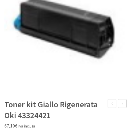
IL MIO ACCOUNT
Toner kit Giallo Rigenerata
kit
3
Oki 43324421
Nero
cartuc
67,10
€
iva inclusa
Rigenerata
laser