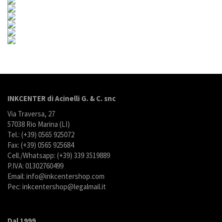
INKCENTER di Acinelli G. & C. snc
Via Traversa, 27
57038 Rio Marina (LI)
Tel.: (+39) 0565 925072
Fax: (+39) 0565 925684
Cell./Whatsapp: (+39) 339 3519889
P.IVA: 01302760499
Email: info@inkcentershop.com
Pec: inkcentershop@legalmail.it
Dal 1999