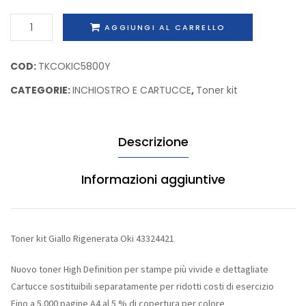
capacità
Nero
Toner
AGGIUNGI AL CARRELLO
standard
Rigene
kit
Oki
alta
Giallo
COD:
TKCOKIC5800Y
43502302
capacit
Rigenerata
Hp
CATEGORIE:
INCHIOSTRO E CARTUCCE
,
Toner kit
Oki
Q7553
43324421
quantità
Descrizione
Informazioni aggiuntive
Toner kit Giallo Rigenerata Oki 43324421
Nuovo toner High Definition per stampe più vivide e dettagliate
Cartucce sostituibili separatamente per ridotti costi di esercizio
Fino a 5.000 pagine A4 al 5 % di copertura per colore