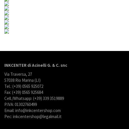
INKCENTER di Acinelli G. & C. snc
Via Traversa, 27
57038 Rio Marina (LI)
Tel.: (+39) 0565 925072
Fax: (+39) 0565 925684
Cell./Whatsapp: (+39) 339 3519889
P.IVA: 01302760499
Email: info@inkcentershop.com
Pec: inkcentershop@legalmail.it