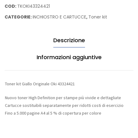
Giallo
COD:
TKOKI43324421
43502302
capacit
Originale
Hp
CATEGORIE:
INCHIOSTRO E CARTUCCE
,
Toner kit
Oki
Q7553
43324421
quantità
Descrizione
Informazioni aggiuntive
Toner kit Giallo Originale Oki 43324421
Nuovo toner High Definition per stampe più vivide e dettagliate
Cartucce sostituibili separatamente per ridotti costi di esercizio
Fino a 5.000 pagine A4 al 5 % di copertura per colore