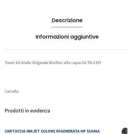
alta
capacità
Descrizione
TN-
135Y
quantità
Informazioni aggiuntive
Toner kit Giallo Originale Brother alta capacità TN-135Y
Carrello
Prodotti in evidenza
CARTUCCIA INKJET COLORE RIGENERATA HP 51641A