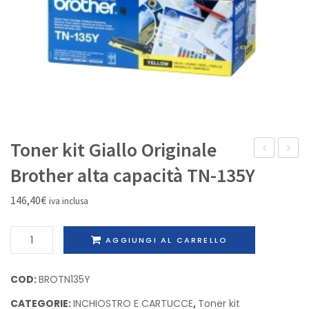
IL MIO ACCOUNT
Toner kit Giallo Originale
kit
3
Brother alta capacità TN-135Y
Nero
cartuc
146,40
€
iva inclusa
Originale
inkjet
Brother
colori
Toner
AGGIUNGI AL CARRELLO
alta
original
kit
capacità
Econo
Giallo
COD:
BROTN135Y
TN-
Epson
Originale
135BK
C13T08
CATEGORIE:
INCHIOSTRO E CARTUCCE
,
Toner kit
Brother