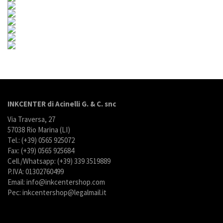
INKCENTER di Acinelli G. & C. snc
Via Traversa, 27
57038 Rio Marina (LI)
Tel.: (+39) 0565 925072
Fax: (+39) 0565 925684
Cell./Whatsapp: (+39) 339 3519889
P.IVA: 01302760499
Email: info@inkcentershop.com
Pec: inkcentershop@legalmail.it