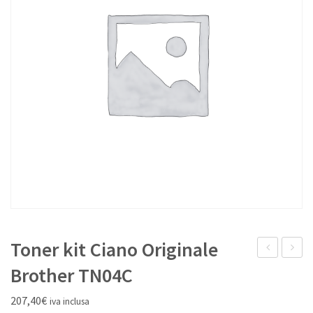
IL MIO ACCOUNT
Toner kit Ciano Originale
laser
inkjet
Brother TN04C
Magenta
Giallo
207,40
€
iva inclusa
Originale
Origina