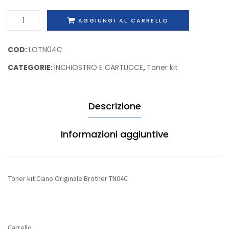
Samsung
capaci
Toner
AGGIUNGI AL CARRELLO
CLPM600A
extra
kit
large
Ciano
COD:
LOTN04C
Brothe
Originale
LC128
CATEGORIE:
INCHIOSTRO E CARTUCCE
,
Toner kit
Brother
TN04C
quantità
Descrizione
Informazioni aggiuntive
Toner kit Ciano Originale Brother TN04C
Carrello