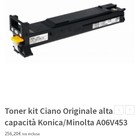
IL MIO ACCOUNT
Toner kit Ciano Originale alta
kit
inkjet
capacità Konica/Minolta A06V453
Magenta
Ciano
256,20
€
iva inclusa
Originale
Rigene