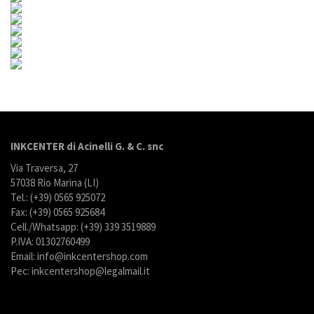
INKCENTER di Acinelli G. & C. snc
Via Traversa, 27
57038 Rio Marina (LI)
Tel.: (+39) 0565 925072
Fax: (+39) 0565 925684
Cell./Whatsapp: (+39) 339 3519889
P.IVA: 01302760499
Email: info@inkcentershop.com
Pec: inkcentershop@legalmail.it