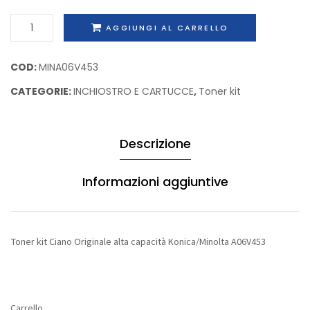
alta
taglia
Toner
AGGIUNGI AL CARRELLO
capacità
XL
kit
Konica/Mino
Epson
Ciano
COD:
MINA06V453
A0DK352
C13T27
Originale
CATEGORIE:
INCHIOSTRO E CARTUCCE
,
Toner kit
alta
capacità
Konica/Minolta
Descrizione
A06V453
quantità
Informazioni aggiuntive
Toner kit Ciano Originale alta capacità Konica/Minolta A06V453
Carrello