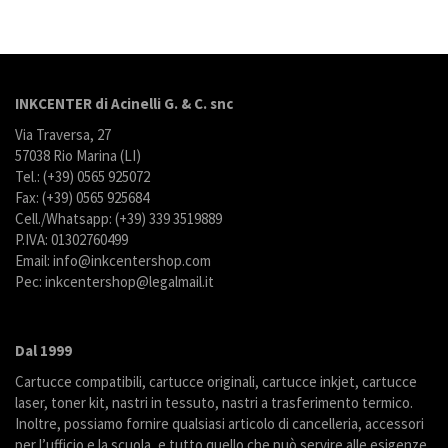
INKCENTER di Acinelli G. & C. snc
Via Traversa, 27
57038 Rio Marina (LI)
Tel.: (+39) 0565 925072
Fax: (+39) 0565 925684
Cell./Whatsapp: (+39) 339 3519889
P.IVA: 01302760499
Email: info@inkcentershop.com
Pec: inkcentershop@legalmail.it
Dal 1999
Cartucce compatibili, cartucce originali, cartucce inkjet, cartucce
laser, toner kit, nastri in tessuto, nastri a trasferimento termico.
Inoltre, possiamo fornire qualsiasi articolo di cancelleria, accessori
per l’ufficio e la scuola, e tutto quello che può servire alle esigenze