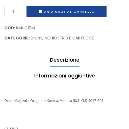
Ricoh
Konica
Drum
AGGIUNGI AL CARRELLO
Type
(TN611
Magenta
1515
A07045
Originale
COD:
KMIU310M
Konica/Minolta
CATEGORIE:
Drum
,
INCHIOSTRO E CARTUCCE
(IU310M)
4047-
603
Descrizione
quantità
Informazioni aggiuntive
Drum Magenta Originale Konica/Minolta (IU310M) 4047-603
Carrello