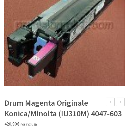
IL MIO ACCOUNT
Drum Magenta Originale
Unit
kit
Konica/Minolta (IU310M) 4047-603
Nero
Ciano
420,90
€
iva inclusa
Originale
Origina