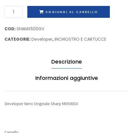
Sharp
Developer
AGGIUNGI AL CARRELLO
MXC38GTY
Nero
Originale
COD:
SHAMX500GV
Sharp
CATEGORIE:
Developer
,
INCHIOSTRO E CARTUCCE
MX500GV
quantità
Descrizione
Informazioni aggiuntive
Developer Nero Originale Sharp MX500GV
Carrello