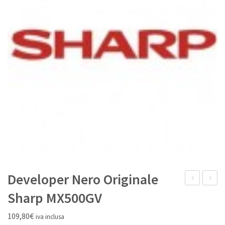
IL MIO ACCOUNT
Developer Nero Originale
kit
Origina
Sharp MX500GV
Giallo
Sharp
109,80
€
iva inclusa
Originale
MX312