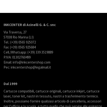
INKCENTER di Acinelli G. & C. snc
Via Traversa, 27
57038 Rio Marina (LI)
Tel.: (+39) 0565 925072
Fax: (+39) 0565 925684
Cell./Whatsapp: (+39) 339 3519889
P.IVA: 01302760499
Email: info@inkcentershop.com
Pec: inkcentershop@legalmail.it
Dal 1999
Cartucce compatibili, cartucce originali, cartucce inkjet, cartucce
laser, toner kit, nastri in tessuto, nastri a trasferimento termico.
Inoltre, possiamo fornire qualsiasi articolo di cancelleria, accessori
per l’ufficio e la scuola, e tutto quello che può servire alle esigenze