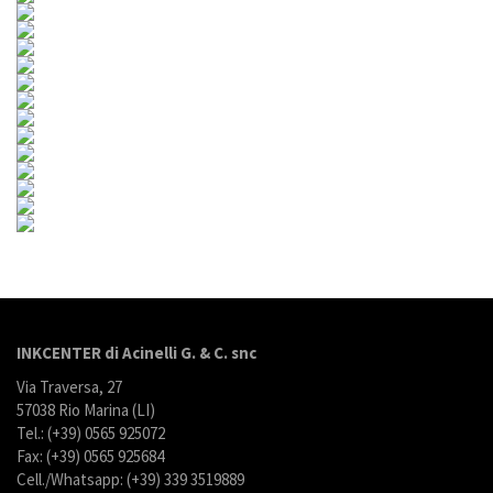
INKCENTER di Acinelli G. & C. snc
Via Traversa, 27
57038 Rio Marina (LI)
Tel.: (+39) 0565 925072
Fax: (+39) 0565 925684
Cell./Whatsapp: (+39) 339 3519889