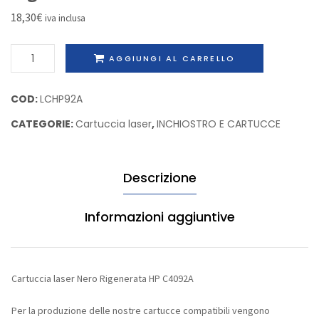
Nero
Nero
18,30
€
iva inclusa
Rigenerata
Rigene
HP
HP
Cartuccia
AGGIUNGI AL CARRELLO
C3909A
Q1338
laser
Nero
COD:
LCHP92A
Rigenerata
CATEGORIE:
Cartuccia laser
,
INCHIOSTRO E CARTUCCE
HP
C4092A
quantità
Descrizione
Informazioni aggiuntive
Cartuccia laser Nero Rigenerata HP C4092A
Per la produzione delle nostre cartucce compatibili vengono