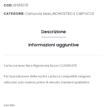
Nero
COD:
EPS51070
Rigenerata
CATEGORIE:
Cartuccia laser
,
INCHIOSTRO E CARTUCCE
Epson
C13S051070
quantità
Descrizione
Informazioni aggiuntive
Cartuccia laser Nero Rigenerata Epson C13S051070
Per la produzione delle nostre cartucce compatibili vengono
utilizzate solo materie prime di elevato standard qualitativo.
Carrello