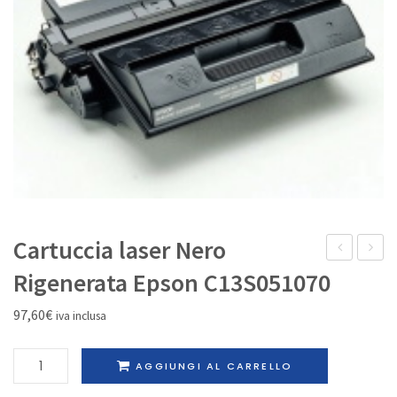
IL MIO ACCOUNT
Cartuccia laser Nero
laser
kit
Rigenerata Epson C13S051070
Nero
Nero
97,60
€
iva inclusa
Rigenerata
Rigene
Brother
Canon
Cartuccia
AGGIUNGI AL CARRELLO
TN-
C-
laser
9000
EXV40