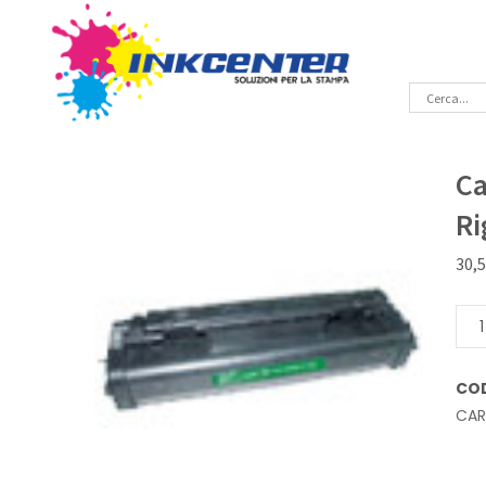
Ca
Ri
30,
Cart
lase
Ner
CO
Rige
CA
Can
EP-
A