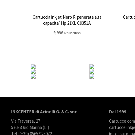
Cartuccia inkjet Nero Rigenerata alta
Cartuc
capacita’ Hp 21XL C9351A
9,99
€
iva inclusa
INKCENTER di Acinelli G. & C. snc
Dal 1999
Via Traversa, 27
Cartucce compa
57038 Rio Marina (LI)
cartucce inkje
Tel.: (+39) 0565 925072
in tessuto, na