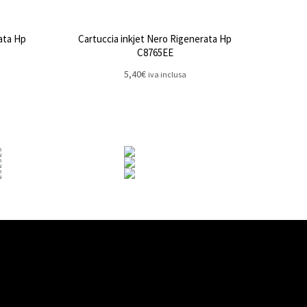
ata Hp
Cartuccia inkjet Nero Rigenerata Hp
C8765EE
5,40
€
iva inclusa