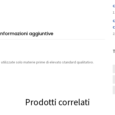
tità
C
1
C
C
Informazioni aggiuntive
2
tilizzate solo materie prime di elevato standard qualitativo.
Prodotti correlati