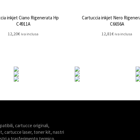
cia inkjet Ciano Rigenerata Hp
Cartuccia inkjet Nero Rigener
C4911A
C6656A
12,20
€
12,81
€
iva inclusa
iva inclusa
tibili, cartucce originali,
t, cartucce laser, toner kit, nastri
stri a trasferimento termico.