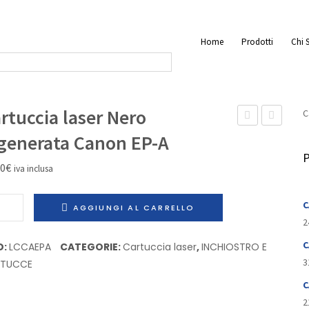
Home
Prodotti
Chi 
rtuccia laser Nero
C
inkjet
laser
generata Canon EP-A
Nero
Nero
P
50
€
iva inclusa
photo
Rigenerat
Originale
Canon
uccia
C
AGGIUNGI AL CARRELLO
Epson
‘T’
r
2
C13T596100
7833A002A
o
C
D:
LCCAEPA
CATEGORIE:
Cartuccia laser
,
INCHIOSTRO E
nerata
3
RTUCCE
on
C
2