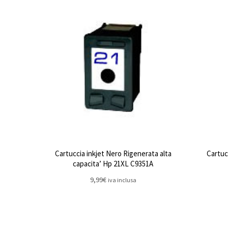
Cartuccia inkjet Nero Rigenerata alta
Cartuc
capacita’ Hp 21XL C9351A
9,99
€
iva inclusa