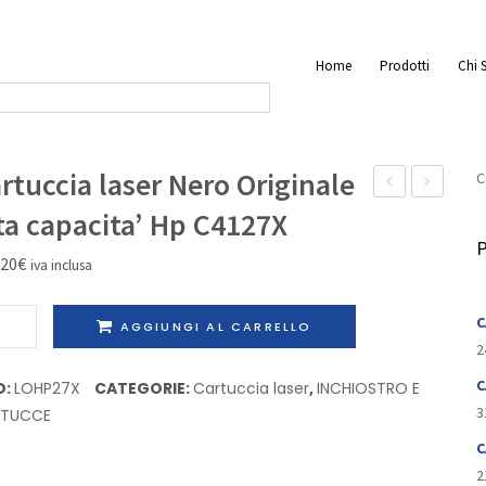
Home
Prodotti
Chi 
rtuccia laser Nero Originale
C
kit
laser
ta capacita’ Hp C4127X
Nero
Nero
P
,20
€
iva inclusa
Rigenerata
Originale
Panasonic
capacita’
uccia
C
AGGIUNGI AL CARRELLO
KX-
standard
r
2
FA83X
Hp
o
C
D:
LOHP27X
CATEGORIE:
Cartuccia laser
,
INCHIOSTRO E
C8061A
inale
3
RTUCCE
C
cita'
2