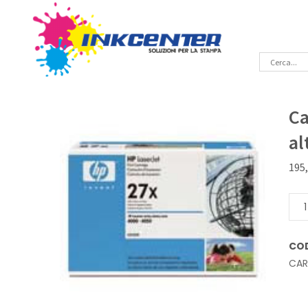
Ca
al
195
Cart
lase
Ner
CO
Orig
CA
alta
capa
Hp