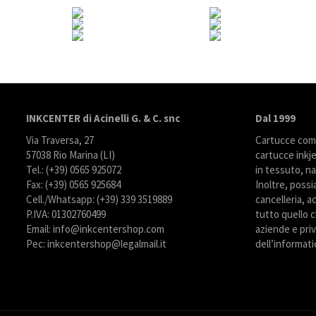
INKCENTER di Acinelli G. & C. snc
Dal 1999
Via Traversa, 27
Cartucce compa
57038 Rio Marina (LI)
cartucce inkje
Tel.: (+39) 0565 925072
in tessuto, na
Fax: (+39) 0565 925684
Inoltre, possi
Cell./Whatsapp: (+39) 339 3519889
cancelleria, ac
P.IVA: 01302760499
tutto quello c
Email: info@inkcentershop.com
aziende e priva
Pec: inkcentershop@legalmail.it
dell’informati