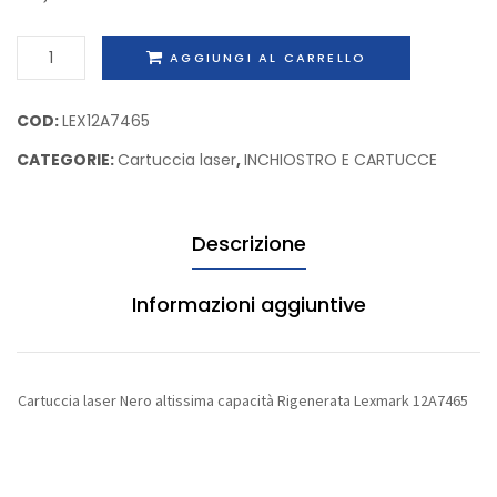
Rigenerata
Rigene
Cartuccia
Lexmark
Lexma
AGGIUNGI AL CARRELLO
laser
64416XE
12A686
Nero
COD:
LEX12A7465
altissima
CATEGORIE:
Cartuccia laser
,
INCHIOSTRO E CARTUCCE
capacità
Rigenerata
Lexmark
Descrizione
12A7465
quantità
Informazioni aggiuntive
Cartuccia laser Nero altissima capacità Rigenerata Lexmark 12A7465