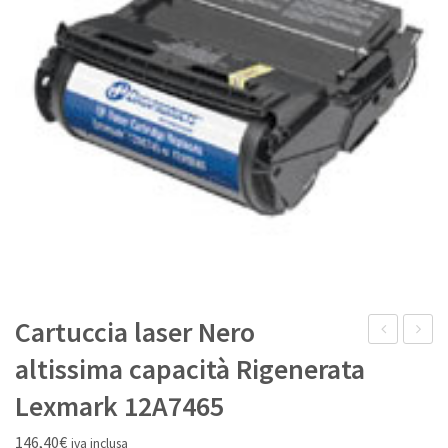
IL MIO ACCOUNT
Cartuccia laser Nero
laser
laser
altissima capacità Rigenerata
Nero
Nero
Lexmark 12A7465
altissima
alta
capacità
capaci
146,40
€
iva inclusa